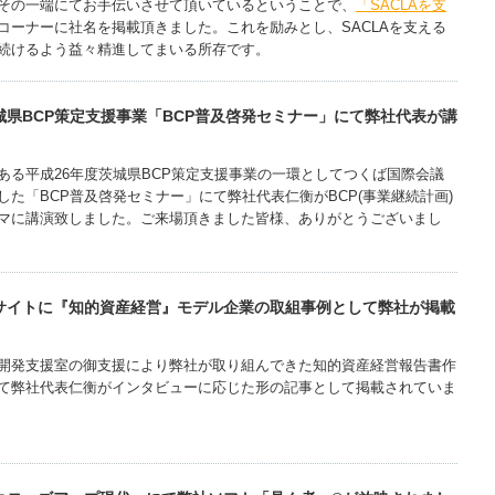
その一端にてお手伝いさせて頂いているということで、
「SACLAを支
コーナーに社名を掲載頂きました。これを励みとし、SACLAを支える
続けるよう益々精進してまいる所存です。
城県BCP策定支援事業「BCP普及啓発セミナー」にて弊社代表が講
ある平成26年度茨城県BCP策定支援事業の一環としてつくば国際会議
した「BCP普及啓発セミナー」にて弊社代表仁衡がBCP(事業継続計画)
マに講演致しました。ご来場頂きました皆様、ありがとうございまし
bサイトに『知的資産経営』モデル企業の取組事例として弊社が掲載
発支援室の御支援により弊社が取り組んできた知的資産経営報告書作
て弊社代表仁衡がインタビューに応じた形の記事として掲載されていま