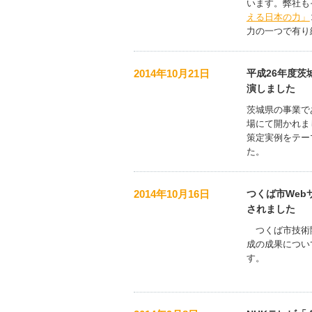
います。弊社も
える日本の力」
力の一つで有り
2014年10月21日
平成26年度茨
演しました
茨城県の事業で
場にて開かれま
策定実例をテー
た。
2014年10月16日
つくば市We
されました
つくば市技術開
成の成果につい
す。