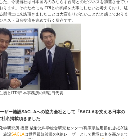
した。今後当社は日本国内のみならず台湾とのビジネスを加速させてい
おります。そのためにもITRIとの御縁を大事にしたいと考えており、駐
る邱博士に来訪頂きましたことは大変ありがたいことだと感じておりま
ジネス・日台交流を進めて行く所存です。
仁衡とITRI日本事務所の邱駐日代表
ーザー施設SACLAへの協力会社として「SACLAを支える日本の
に社名掲載頂きました
化学研究所 播磨 放射光科学総合研究センター(兵庫県佐用郡)にあるX線
ー施設
SACLA
は世界最短波長のX線レーザーとして世界に名を轟かせて