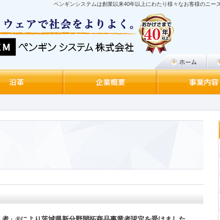
ペンギンシステムは創業以来40年以上にわたり様々なお客様のニー
ん者」®により茨城県新分野開拓商品事業者認定を受けました