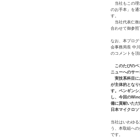
当社もこの理念
のお手本」を通
す。
当社代表仁衡に
合わせて御参照
なお、本プログ
会事務局長 中川
のコメントを頂
このたびのペン
ニューへのサー
実技系科目にお
が主体的となり
す。ペンギンシ
し、今回のWin
備に貢献いただ
当社はいわゆる
う、本取組への
です。