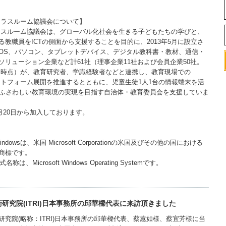
s クラスルーム協議会について】
 クラスルーム協議会は、グローバル化社会を生きる子どもたちの学びと、
る教職員をICTの側面から支援することを目的に、2013年5月に設立さ
OS、パソコン、タブレットデバイス、デジタル教科書・教材、通信・
ソリューション企業など計61社（理事企業11社および会員企業50社。
月27日時点）が、教育研究者、学識経験者などと連携し、教育現場での
プラットフォーム展開を推進するとともに、児童生徒1人1台の情報端末を活
にふさわしい教育環境の実現を目指す自治体・教育委員会を支援していま
2月20日から加入しております。
、Windowsは、米国 Microsoft Corporationの米国及びその他の国における
商標です。
式名称は、Microsoft Windows Operating Systemです。
研究院(ITRI)日本事務所の邱華樑代表に来訪頂きました
研究院(略称：ITRI)日本事務所の邱華樑代表、蔡蕙如様、蔡宜芳様に当