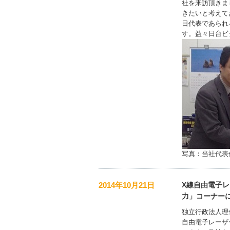
社を来訪頂きま
きたいと考えて
日代表であられ
す。益々日台ビ
写真：当社代表
2014年10月21日
X線自由電子レ
力」コーナー
独立行政法人理
自由電子レーザ