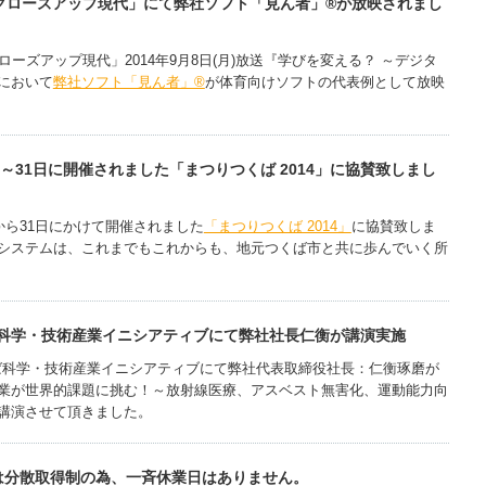
「クローズアップ現代」にて弊社ソフト「見ん者」®が放映されまし
ローズアップ現代」2014年9月8日(月)放送『学びを変える？ ～デジタ
において
弊社ソフト「見ん者」®
が体育向けソフトの代表例として放映
日～31日に開催されました「まつりつくば 2014」に協賛致しまし
から31日にかけて開催されました
「まつりつくば 2014」
に協賛致しま
システムは、これまでもこれからも、地元つくば市と共に歩んでいく所
ば科学・技術産業イニシアティブにて弊社社長仁衡が講演実施
ば科学・技術産業イニシアティブにて弊社代表取締役社長：仁衡琢磨が
業が世界的課題に挑む！～放射線医療、アスベスト無害化、運動能力向
講演させて頂きました。
は分散取得制の為、一斉休業日はありません。