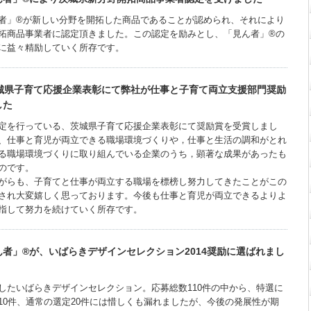
者」®が新しい分野を開拓した商品であることが認められ、それにより
拓商品事業者に認定頂きました。この認定を励みとし、「見ん者」®の
に益々精励していく所存です。
茨城県子育て応援企業表彰にて弊社が仕事と子育て両立支援部門奨励
した
定を行っている、茨城県子育て応援企業表彰にて奨励賞を受賞しまし
、仕事と育児が両立できる職場環境づくりや，仕事と生活の調和がとれ
る職場環境づくりに取り組んでいる企業のうち，顕著な成果があったも
のです。
がらも、子育てと仕事が両立する職場を標榜し努力してきたことがこの
され大変嬉しく思っております。今後も仕事と育児が両立できるよりよ
指して努力を続けていく所存です。
者」®が、いばらきデザインセレクション2014奨励に選ばれまし
したいばらきデザインセレクション。応募総数110件の中から、特選に
10件、通常の選定20件には惜しくも漏れましたが、今後の発展性が期