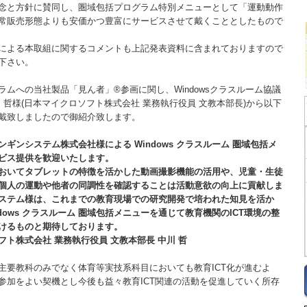
と方針に賛同し、圏域包括プログラム特別メニューとして「運動動作
常販売形態よりも安価かつ豊富にサービスさせて戴くこととしたもので
よる本取組に関するコメントも上記発表資料に含まれておりますので
下さい。
ラムへの当社製品「見ん者」®参画に関し、Windowsクラスルーム協議
 哲様(日本マイクロソフト株式会社 業務執行役員 文教本部長)から以下
戴致しましたので御紹介致します。
ギンシステム株式会社様による Windows クラスルーム 圏域包括メ
ビス提供を歓迎いたします。
いてタブレットの特徴を活かした動画撮影機能の活用や、児童・生徒
個人の運動や他者の同調性を確認することは活動意欲の向上に貢献しま
ステム様は、これまでの教育現場での研究開発で培われた知見を活か
dows クラスルーム 圏域包括メニューを通じて教育機関のICT環境の整
けるものと期待しております。
日本マイクロソフト株式会社 業務執行役員 文教本部長 中川 哲
主要教科のみでなく体育等実技系科目においても教育ICT化が進むよ
参加をよい契機とし今後も益々教育ICT関連の活動を促進していく所存