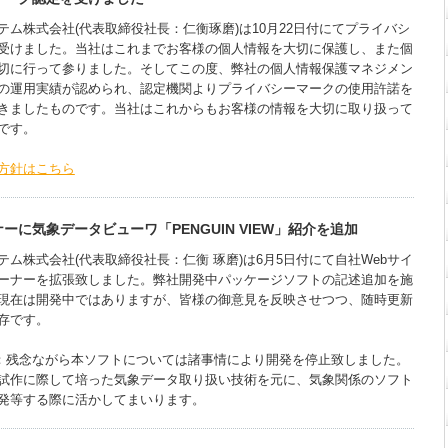
ム株式会社(代表取締役社長：仁衡琢磨)は10月22日付にてプライバシ
受けました。当社はこれまでお客様の個人情報を大切に保護し、また個
切に行って参りました。そしてこの度、弊社の個人情報保護マネジメン
の運用実績が認められ、認定機関よりプライバシーマークの使用許諾を
きましたものです。当社はこれからもお客様の情報を大切に取り扱って
です。
方針はこちら
ーに気象データビューワ「PENGUIN VIEW」紹介を追加
ム株式会社(代表取締役社長：仁衡 琢磨)は6月5日付にて自社Webサイ
ーナーを拡張致しました。弊社開発中パッケージソフトの記述追加を施
現在は開発中ではありますが、皆様の御意見を反映させつつ、随時更新
存です。
追記：残念ながら本ソフトについては諸事情により開発を停止致しました。
試作に際して培った気象データ取り扱い技術を元に、気象関係のソフト
発等する際に活かしてまいります。