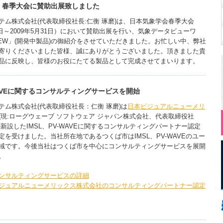
 春季大会に賛助出展致しました
ム株式会社(代表取締役社長:仁衡 琢磨)は、日本気象学会春季大会
28日～2009年5月31日）において賛助出展を行い、気象データビューワ
 VIEW」(開発中製品)の御紹介をさせていただきました。お忙しい中、弊社
寄りくださいました皆様、誠にありがとうございました。頂きました貴
品に反映し、皆様のお役にたてる製品として完成させてまいります。
-WAVEに関するコンサルティングサービスを開始
ム株式会社(代表取締役社長：仁衡 琢磨)は
日本ビジュアルニューメリ
(現:ローグウェーブ ソフトウェア ジャパン株式会社、代表取締役社
新設したIMSL、PV-WAVEに関するコンサルティングパートナー認定
を受けました。当社所在地であるつくば市はIMSL、PV-WAVEのユー
域です。今後当社はつくば市を中心にコンサルティングサービスを展開
。
ンサルティングサービスの詳細
ジュアルニューメリックス株式会社のコンサルティングパートナー認定