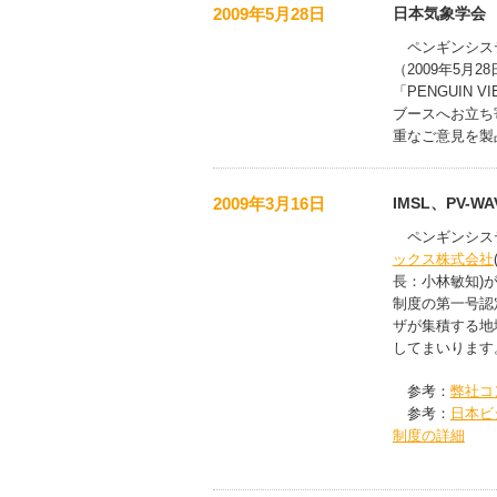
2009年5月28日
日本気象学会
ペンギンシステ
（2009年5月
「PENGUIN
ブースへお立ち
重なご意見を製
2009年3月16日
IMSL、PV
ペンギンシステ
ックス株式会社
長：小林敏知)が
制度の第一号認定
ザが集積する地
してまいります
参考：
弊社コ
参考：
日本ビ
制度の詳細