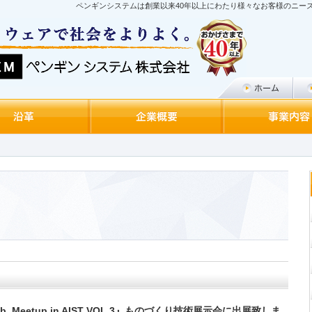
ペンギンシステムは創業以来40年以上にわたり様々なお客様のニー
Lab. Meetup in AIST VOL.3』ものづくり技術展示会に出展致しま